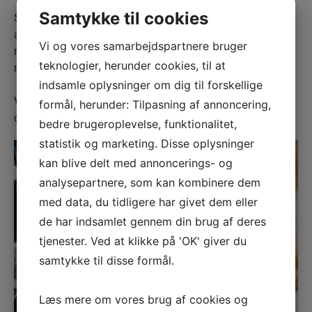
Samtykke til cookies
Selvom disse ofte identificeres, betyder det langt fra,
at de altid er bærende vægge. Derfor er det noget,
Vi og vores samarbejdspartnere bruger
man skal have for øje, når man har planer om
teknologier, herunder cookies, til at
nedrivning af en væg.
indsamle oplysninger om dig til forskellige
Vi hjælper gerne med at undersøge dine vægge, når
formål, herunder: Tilpasning af annoncering,
du planlægger at renovere eller rekonstruere dit hjem.
bedre brugeroplevelse, funktionalitet,
statistik og marketing. Disse oplysninger
kan blive delt med annoncerings- og
analysepartnere, som kan kombinere dem
med data, du tidligere har givet dem eller
de har indsamlet gennem din brug af deres
tjenester. Ved at klikke på 'OK' giver du
samtykke til disse formål.
Læs mere om vores brug af cookies og