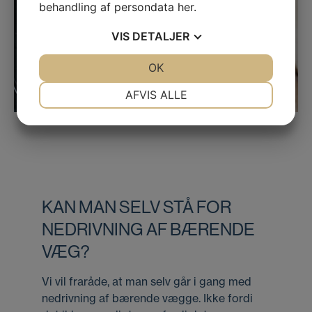
behandling af persondata
her
.
VIS
DETALJER
JA
NEJ
OK
JA
NEJ
NØDVENDIGE
PRÆFERENCER
AFVIS ALLE
JA
NEJ
JA
NEJ
MARKETING
STATISTIK
KAN MAN SELV STÅ FOR
NEDRIVNING AF BÆRENDE
VÆG?
Vi vil fraråde, at man selv går i gang med
nedrivning af bærende vægge. Ikke fordi