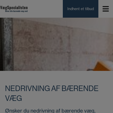
Hop
til
Indhent et tilbud
indholdet
NEDRIVNING AF BÆRENDE
VÆG
Ønsker du nedrivning af bærende væg,