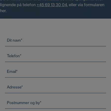
lignende på telefon
+45 69 13 30 04
, eller via formularen
her.
N
a
v
T
n
e
*
l
E
e
-
f
m
o
A
a
n
d
i
*
r
l
P
e
*
o
s