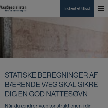
Hop
til
Indhent et tilbud
indholdet
STATISKE BEREGNINGER AF
BÆRENDE VÆG SKAL SIKRE
DIG EN GOD NATTESØVN
Når du ændrer vægkonstruktionen i din