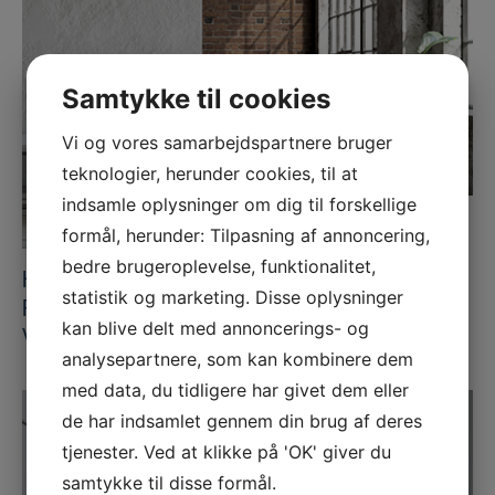
Samtykke til cookies
Vi og vores samarbejdspartnere bruger
teknologier, herunder cookies, til at
indsamle oplysninger om dig til forskellige
formål, herunder: Tilpasning af annoncering,
bedre brugeroplevelse, funktionalitet,
HJÆLP FRA START TIL SLUT MED
statistik og marketing. Disse oplysninger
RÅDGIVNING OG NEDRIVNING AF BÆRENDE
kan blive delt med annoncerings- og
VÆG
analysepartnere, som kan kombinere dem
med data, du tidligere har givet dem eller
de har indsamlet gennem din brug af deres
tjenester. Ved at klikke på 'OK' giver du
samtykke til disse formål.