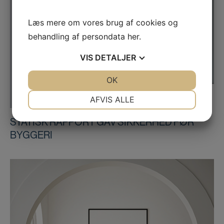
Læs mere om vores brug af cookies og
behandling af persondata
her
.
VIS
DETALJER
JA
NEJ
OK
JA
NEJ
NØDVENDIGE
PRÆFERENCER
AFVIS ALLE
JA
NEJ
JA
NEJ
STATISK RAPPORT GAV SIKKERHED FØR
MARKETING
STATISTIK
BYGGERI