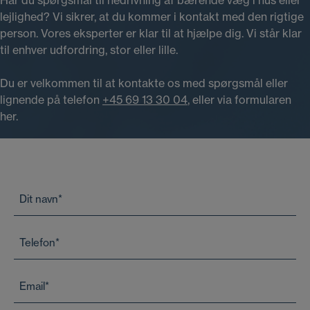
lejlighed? Vi sikrer, at du kommer i kontakt med den rigtige
person. Vores eksperter er klar til at hjælpe dig. Vi står klar
til enhver udfordring, stor eller lille.
Du er velkommen til at kontakte os med spørgsmål eller
lignende på telefon
+45 69 13 30 04
, eller via formularen
her.
N
a
v
T
n
e
*
l
E
e
-
f