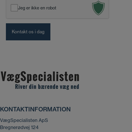
k
Jeg er ikke en robot
e
d
KONTAKTINFORMATION
VægSpecialisten ApS
Bregnerødvej 124